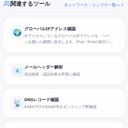
関連するツール
ネットワーク・インフラ一覧へ
グローバルIPアドレス確認
🌍
今アクセスしているグローバルIPアドレスを、ペー
ジを開いた瞬間に表示します。IPv4・IPv6の両方に
対応し、プロバイダ（ISP）・国・地域・都市などの
位置情報、ブラウザやOSの情報もまとめて確認可
能。VPN接続後のIP変化のチェックにも。完全無
料。
メールヘッダー解析
📧
送信経路・認証結果を即座に確認
DNSレコード確認
📡
A/MX/TXT/CNAME等をオンラインで即確認